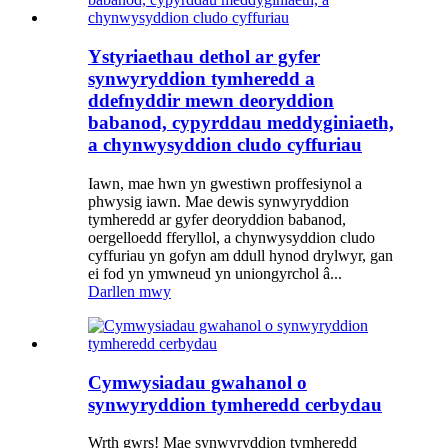
Ystyriaethau dethol ar gyfer
synwyryddion tymheredd a
ddefnyddir mewn deoryddion
babanod, cypyrddau meddyginiaeth,
a chynwysyddion cludo cyffuriau
Iawn, mae hwn yn gwestiwn proffesiynol a
phwysig iawn. Mae dewis synwyryddion
tymheredd ar gyfer deoryddion babanod,
oergelloedd fferyllol, a chynwysyddion cludo
cyffuriau yn gofyn am ddull hynod drylwyr, gan
ei fod yn ymwneud yn uniongyrchol â...
Darllen mwy
Cymwysiadau gwahanol o
synwyryddion tymheredd cerbydau
Wrth gwrs! Mae synwyryddion tymheredd