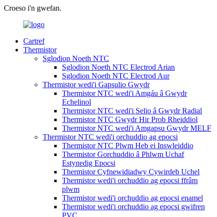
Croeso i'n gwefan.
Cartref
Thermistor
Sglodion Noeth NTC
Sglodion Noeth NTC Electrod Arian
Sglodion Noeth NTC Electrod Aur
Thermistor wedi'i Gapsulio Gwydr
Thermistor NTC wedi'i Amgáu â Gwydr
Echelinol
Thermistor NTC wedi'i Selio â Gwydr Radial
Thermistor NTC Gwydr Hir Prob Rheiddiol
Thermistor NTC wedi'i Amgapsu Gwydr MELF
Thermistor NTC wedi'i orchuddio ag epocsi
Thermistor NTC Plwm Heb ei Inswleiddio
Thermistor Gorchuddio â Phlwm Uchaf
Estynedig Epocsi
Thermistor Cyfnewidiadwy Cywirdeb Uchel
Thermistor wedi'i orchuddio ag epocsi ffrâm
plwm
Thermistor wedi'i orchuddio ag epocsi enamel
Thermistor wedi'i orchuddio ag epocsi gwifren
PVC