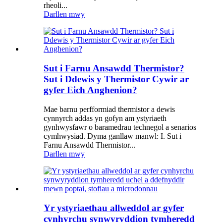
rheoli...
Darllen mwy
Sut i Farnu Ansawdd Thermistor?
Sut i Ddewis y Thermistor Cywir ar
gyfer Eich Anghenion?
Mae barnu perfformiad thermistor a dewis
cynnyrch addas yn gofyn am ystyriaeth
gynhwysfawr o baramedrau technegol a senarios
cymhwysiad. Dyma ganllaw manwl: I. Sut i
Farnu Ansawdd Thermistor...
Darllen mwy
Yr ystyriaethau allweddol ar gyfer
cynhyrchu synwyryddion tymheredd