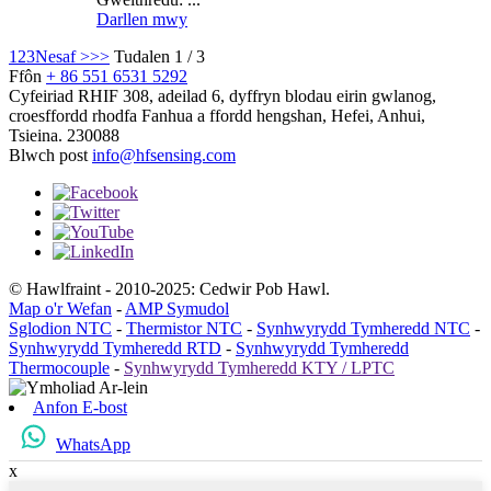
Darllen mwy
1
2
3
Nesaf >
>>
Tudalen 1 / 3
Ffôn
+ 86 551 6531 5292
Cyfeiriad
RHIF 308, adeilad 6, dyffryn blodau eirin gwlanog,
croesffordd rhodfa Fanhua a ffordd hengshan, Hefei, Anhui,
Tsieina. 230088
Blwch post
info@hfsensing.com
© Hawlfraint - 2010-2025: Cedwir Pob Hawl.
Map o'r Wefan
-
AMP Symudol
Sglodion NTC
-
Thermistor NTC
-
Synhwyrydd Tymheredd NTC
-
Synhwyrydd Tymheredd RTD
-
Synhwyrydd Tymheredd
Thermocouple
-
Synhwyrydd Tymheredd KTY / LPTC
Anfon E-bost
WhatsApp
x