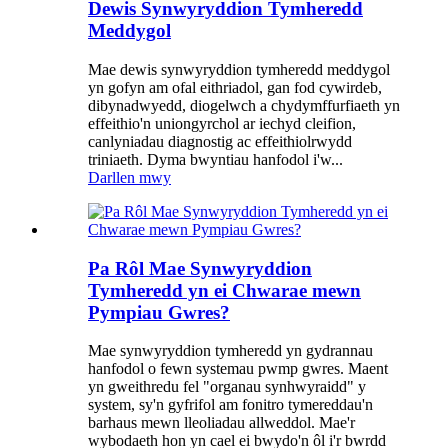
Dewis Synwyryddion Tymheredd
Meddygol
Mae dewis synwyryddion tymheredd meddygol
yn gofyn am ofal eithriadol, gan fod cywirdeb,
dibynadwyedd, diogelwch a chydymffurfiaeth yn
effeithio'n uniongyrchol ar iechyd cleifion,
canlyniadau diagnostig ac effeithiolrwydd
triniaeth. Dyma bwyntiau hanfodol i'w...
Darllen mwy
Pa Rôl Mae Synwyryddion
Tymheredd yn ei Chwarae mewn
Pympiau Gwres?
Mae synwyryddion tymheredd yn gydrannau
hanfodol o fewn systemau pwmp gwres. Maent
yn gweithredu fel "organau synhwyraidd" y
system, sy'n gyfrifol am fonitro tymereddau'n
barhaus mewn lleoliadau allweddol. Mae'r
wybodaeth hon yn cael ei bwydo'n ôl i'r bwrdd