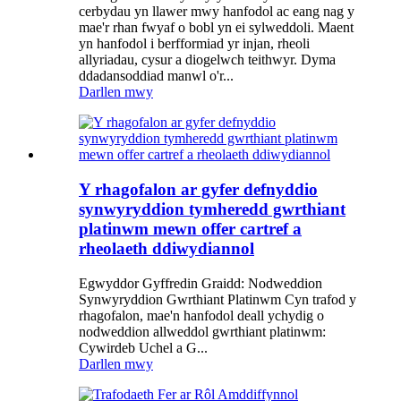
cerbydau yn llawer mwy hanfodol ac eang nag y
mae'r rhan fwyaf o bobl yn ei sylweddoli. Maent
yn hanfodol i berfformiad yr injan, rheoli
allyriadau, cysur a diogelwch teithwyr. Dyma
ddadansoddiad manwl o'r...
Darllen mwy
Y rhagofalon ar gyfer defnyddio
synwyryddion tymheredd gwrthiant
platinwm mewn offer cartref a
rheolaeth ddiwydiannol
Egwyddor Gyffredin Graidd: Nodweddion
Synwyryddion Gwrthiant Platinwm Cyn trafod y
rhagofalon, mae'n hanfodol deall ychydig o
nodweddion allweddol gwrthiant platinwm:
Cywirdeb Uchel a G...
Darllen mwy