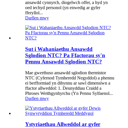
ansawdd cynnyrch, diogelwch offer, a hyd yn
oed iechyd personol (yn enwedig ar gyfer
fferyllol...
Darllen mwy
Sut i Wahaniaethu Ansawdd
Sglodion NTC? Pa Ffactorau sy'n
Pennu Ansawdd Sglodion NTC?
Mae gwerthuso ansawdd sglodion thermistor
NTC (Cyfernod Tymheredd Negyddol) a phennu
ei berfformiad yn dibynnu ar sawl dimensiwn a
ffactor allweddol: 1. Deunyddiau Craidd a
Phroses Weithgynhyrchu (Yn Pennu Sylfaenol...
Darllen mwy
Ystyriaethau Allweddol ar gyfer