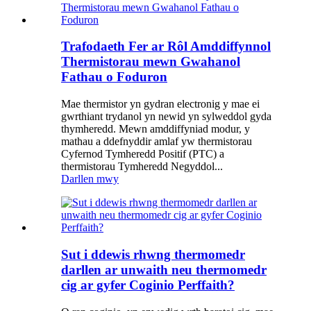
Trafodaeth Fer ar Rôl Amddiffynnol
Thermistorau mewn Gwahanol
Fathau o Foduron
Mae thermistor yn gydran electronig y mae ei
gwrthiant trydanol yn newid yn sylweddol gyda
thymheredd. Mewn amddiffyniad modur, y
mathau a ddefnyddir amlaf yw thermistorau
Cyfernod Tymheredd Positif (PTC) a
thermistorau Tymheredd Negyddol...
Darllen mwy
Sut i ddewis rhwng thermomedr
darllen ar unwaith neu thermomedr
cig ar gyfer Coginio Perffaith?