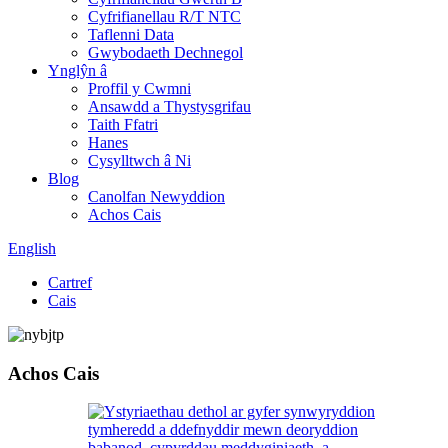
Cyfrifianellau R/T NTC
Taflenni Data
Gwybodaeth Dechnegol
Ynglŷn â
Proffil y Cwmni
Ansawdd a Thystysgrifau
Taith Ffatri
Hanes
Cysylltwch â Ni
Blog
Canolfan Newyddion
Achos Cais
English
Cartref
Cais
Achos Cais