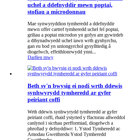
uchel a ddefnyddir mewn poptai,
stofiau a microdonnau
Mae synwyryddion tymheredd a ddefnyddir
mewn offer cartref tymheredd uchel fel poptai,
griliau a poptai microdon yn gofyn am gywirdeb
a dibynadwyedd uchel iawn wrth gynhyrchu,
gan eu bod yn uniongyrchol gysylltiedig â
diogelwch, effeithlonrwydd ynni...
Darllen mwy
Beth sy'n bwysig ei nodi wrth ddewis
synhwyrydd tymheredd ar gyfer
peiriant coffi
Wrth ddewis synhwyrydd tymheredd ar gyfer
peiriant coffi, rhaid ystyried y ffactorau allweddol
canlynol i sicrhau perfformiad, diogelwch a
phrofiad y defnyddiwr: 1. Ystod Tymheredd ac
Amodau Gweithredu Ystod Tymheredd
Gweithredu: ...