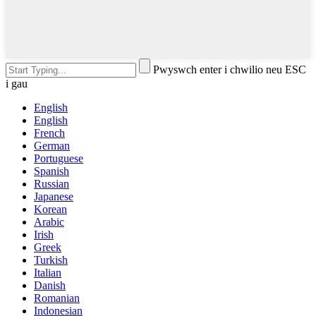
Pwyswch enter i chwilio neu ESC
i gau
English
English
French
German
Portuguese
Spanish
Russian
Japanese
Korean
Arabic
Irish
Greek
Turkish
Italian
Danish
Romanian
Indonesian