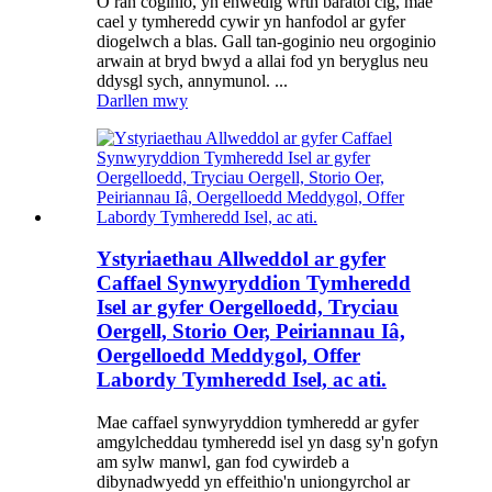
O ran coginio, yn enwedig wrth baratoi cig, mae
cael y tymheredd cywir yn hanfodol ar gyfer
diogelwch a blas. Gall tan-goginio neu orgoginio
arwain at bryd bwyd a allai fod yn beryglus neu
ddysgl sych, annymunol. ...
Darllen mwy
Ystyriaethau Allweddol ar gyfer
Caffael Synwyryddion Tymheredd
Isel ar gyfer Oergelloedd, Tryciau
Oergell, Storio Oer, Peiriannau Iâ,
Oergelloedd Meddygol, Offer
Labordy Tymheredd Isel, ac ati.
Mae caffael synwyryddion tymheredd ar gyfer
amgylcheddau tymheredd isel yn dasg sy'n gofyn
am sylw manwl, gan fod cywirdeb a
dibynadwyedd yn effeithio'n uniongyrchol ar