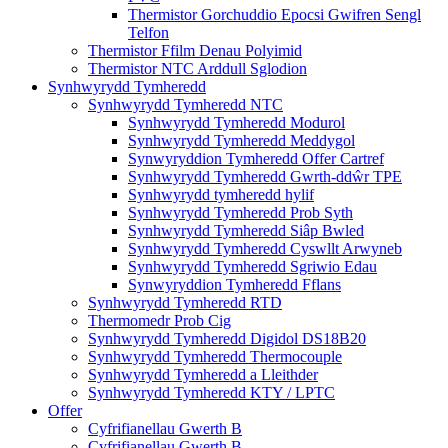
Thermistor Gorchuddio Epocsi Gwifren Sengl
Telfon
Thermistor Ffilm Denau Polyimid
Thermistor NTC Arddull Sglodion
Synhwyrydd Tymheredd
Synhwyrydd Tymheredd NTC
Synhwyrydd Tymheredd Modurol
Synhwyrydd Tymheredd Meddygol
Synwyryddion Tymheredd Offer Cartref
Synhwyrydd Tymheredd Gwrth-ddŵr TPE
Synhwyrydd tymheredd hylif
Synhwyrydd Tymheredd Prob Syth
Synhwyrydd Tymheredd Siâp Bwled
Synhwyrydd Tymheredd Cyswllt Arwyneb
Synhwyrydd Tymheredd Sgriwio Edau
Synwyryddion Tymheredd Fflans
Synhwyrydd Tymheredd RTD
Thermomedr Prob Cig
Synhwyrydd Tymheredd Digidol DS18B20
Synhwyrydd Tymheredd Thermocouple
Synhwyrydd Tymheredd a Lleithder
Synhwyrydd Tymheredd KTY / LPTC
Offer
Cyfrifianellau Gwerth B
Cyfrifianellau Gwerth B