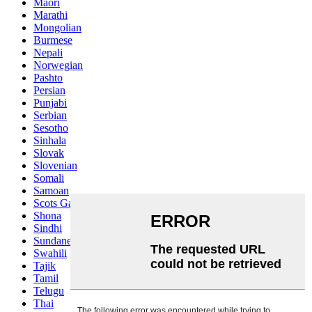
Maori
Marathi
Mongolian
Burmese
Nepali
Norwegian
Pashto
Persian
Punjabi
Serbian
Sesotho
Sinhala
Slovak
Slovenian
Somali
Samoan
Scots Gaelic
Shona
Sindhi
Sundanese
Swahili
Tajik
Tamil
Telugu
Thai