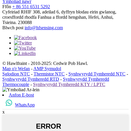
Ymholiad nawr
Ffôn
+ 86 551 6531 5292
Cyfeiriad
RHIF 308, adeilad 6, dyffryn blodau eirin gwlanog,
croesffordd rhodfa Fanhua a ffordd hengshan, Hefei, Anhui,
Tsieina. 230088
Blwch post
info@hfsensing.com
© Hawlfraint - 2010-2025: Cedwir Pob Hawl.
Map o'r Wefan
-
AMP Symudol
Sglodion NTC
-
Thermistor NTC
-
Synhwyrydd Tymheredd NTC
-
Synhwyrydd Tymheredd RTD
-
Synhwyrydd Tymheredd
Thermocouple
-
Synhwyrydd Tymheredd KTY / LPTC
Anfon E-bost
WhatsApp
x