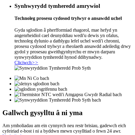
Synhwyrydd tymheredd amrywiol
Technoleg prosesu cydosod trylwyr o ansawdd uchel
Gyda sglodion â pherfformiad rhagorol, mae hefyd yn
angenrheidiol cael deunyddiau wedi'u dewis yn ofalus,
technoleg dylunio a datblygu lefel uchel wedi'i chronni,
prosesu cydosod trylwyr a rheolaeth ansawdd adeiledig drwy
gydol y prosesau gweithgynhyrchu er mwyn darparu
synwyryddion tymheredd hynod ddibynadwy.
Cliciwch
>>
Gallwch gysylltu â ni yma
Am ymholiadau am ein cynnyrch neu restr brisiau, gadewch eich
cyfeiriad e-bost i ni a byddwn mewn cysylltiad o fewn 24 awr.