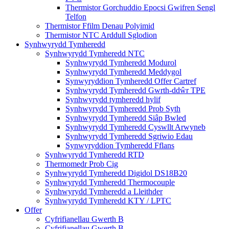
Thermistor Gorchuddio Epocsi Gwifren Sengl
Telfon
Thermistor Ffilm Denau Polyimid
Thermistor NTC Arddull Sglodion
Synhwyrydd Tymheredd
Synhwyrydd Tymheredd NTC
Synhwyrydd Tymheredd Modurol
Synhwyrydd Tymheredd Meddygol
Synwyryddion Tymheredd Offer Cartref
Synhwyrydd Tymheredd Gwrth-ddŵr TPE
Synhwyrydd tymheredd hylif
Synhwyrydd Tymheredd Prob Syth
Synhwyrydd Tymheredd Siâp Bwled
Synhwyrydd Tymheredd Cyswllt Arwyneb
Synhwyrydd Tymheredd Sgriwio Edau
Synwyryddion Tymheredd Fflans
Synhwyrydd Tymheredd RTD
Thermomedr Prob Cig
Synhwyrydd Tymheredd Digidol DS18B20
Synhwyrydd Tymheredd Thermocouple
Synhwyrydd Tymheredd a Lleithder
Synhwyrydd Tymheredd KTY / LPTC
Offer
Cyfrifianellau Gwerth B
Cyfrifianellau Gwerth B