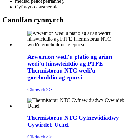
rhediad peilot peirianneg
Cyflwyno cwsmeriaid
Canolfan cynnyrch
Arweinion wedi'u platio ag arian
wedi'u hinswleiddio ag PTFE
Thermistorau NTC wedi'u
gorchuddio ag epocsi
Cliciwch
>>
Thermistorau NTC Cyfnewidiadwy
Cywirdeb Uchel
Cliciwch
>>