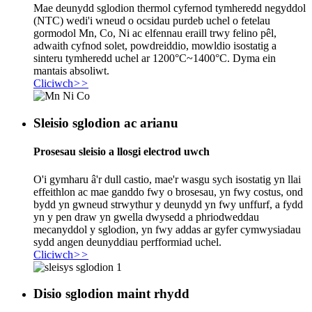
Mae deunydd sglodion thermol cyfernod tymheredd negyddol
(NTC) wedi'i wneud o ocsidau purdeb uchel o fetelau
gormodol Mn, Co, Ni ac elfennau eraill trwy felino pêl,
adwaith cyfnod solet, powdreiddio, mowldio isostatig a
sinteru tymheredd uchel ar 1200°C~1400°C. Dyma ein
mantais absoliwt.
Cliciwch
>>
Sleisio sglodion ac arianu
Prosesau sleisio a llosgi electrod uwch
O'i gymharu â'r dull castio, mae'r wasgu sych isostatig yn llai
effeithlon ac mae ganddo fwy o brosesau, yn fwy costus, ond
bydd yn gwneud strwythur y deunydd yn fwy unffurf, a fydd
yn y pen draw yn gwella dwysedd a phriodweddau
mecanyddol y sglodion, yn fwy addas ar gyfer cymwysiadau
sydd angen deunyddiau perfformiad uchel.
Cliciwch
>>
Disio sglodion maint rhydd