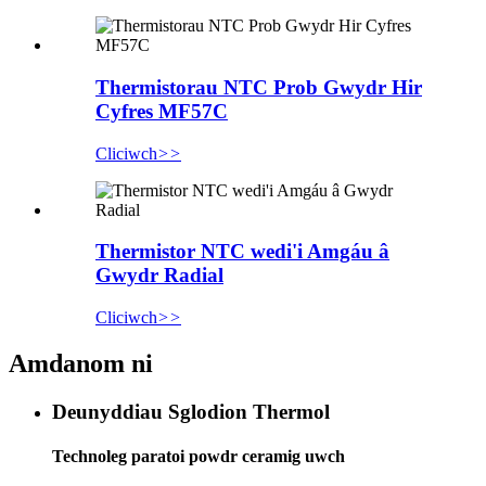
Thermistorau NTC Prob Gwydr Hir
Cyfres MF57C
Cliciwch
>>
Thermistor NTC wedi'i Amgáu â
Gwydr Radial
Cliciwch
>>
Amdanom ni
Deunyddiau Sglodion Thermol
Technoleg paratoi powdr ceramig uwch