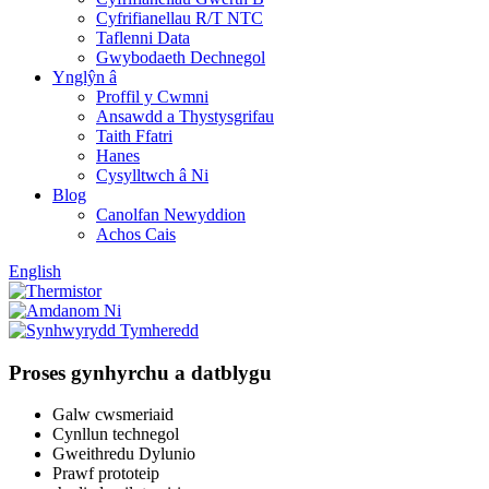
Cyfrifianellau R/T NTC
Taflenni Data
Gwybodaeth Dechnegol
Ynglŷn â
Proffil y Cwmni
Ansawdd a Thystysgrifau
Taith Ffatri
Hanes
Cysylltwch â Ni
Blog
Canolfan Newyddion
Achos Cais
English
Proses gynhyrchu a datblygu
Galw cwsmeriaid
Cynllun technegol
Gweithredu Dylunio
Prawf prototeip