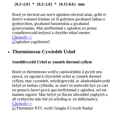
（0.2~2.0）*（0.2~2.0）*（0.15-0.6）mm
Boed yn electrod aur neu'n sglodion electrod arian, gellir ei
dorri'n wahanol feintiau yn ôl gofynion gwahanol fathau o
gynhyrchion, gwahanol baramedrau a gwahanol
gymwysiadau. Mae perfformiad y sglodion yn pennu
cystadleurwydd terfynol a chryfder eithaf menter.
Cliciwch
>>
Thermistorau Cywirdeb Uchel
Sensitifrwydd Uchel ac ymateb thermol cyflym
Boed yn thermistorau wedi'u capsiwleiddio â gwydr neu
epocsi, yn ogystal â chywirdeb uchel ac ymateb thermol
cyflym, mae cysondeb, sefydlogrwydd, ac ailadroddadwyedd
hefyd yn bethau cyffredin, ac mae'r tri nodwedd hyn yn cael
eu pennu'n fanwl gywir gan berfformiad y sglodion, sef ein
mantais ragorol. Mae hefyd yn ffactor allweddol ynghylch a
all cynhyrchu màs fod yn sefydlog ac yn ddibynadwy.
Cliciwch
>>