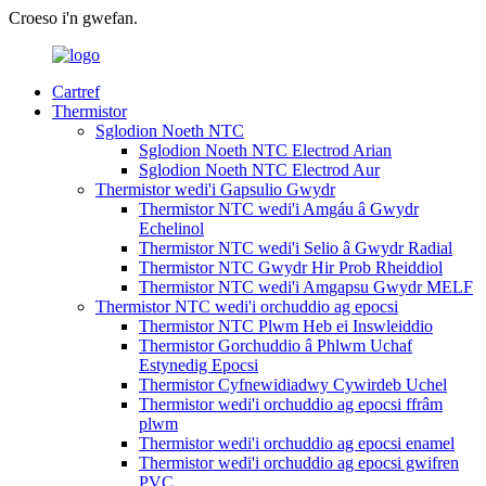
Croeso i'n gwefan.
Cartref
Thermistor
Sglodion Noeth NTC
Sglodion Noeth NTC Electrod Arian
Sglodion Noeth NTC Electrod Aur
Thermistor wedi'i Gapsulio Gwydr
Thermistor NTC wedi'i Amgáu â Gwydr
Echelinol
Thermistor NTC wedi'i Selio â Gwydr Radial
Thermistor NTC Gwydr Hir Prob Rheiddiol
Thermistor NTC wedi'i Amgapsu Gwydr MELF
Thermistor NTC wedi'i orchuddio ag epocsi
Thermistor NTC Plwm Heb ei Inswleiddio
Thermistor Gorchuddio â Phlwm Uchaf
Estynedig Epocsi
Thermistor Cyfnewidiadwy Cywirdeb Uchel
Thermistor wedi'i orchuddio ag epocsi ffrâm
plwm
Thermistor wedi'i orchuddio ag epocsi enamel
Thermistor wedi'i orchuddio ag epocsi gwifren
PVC