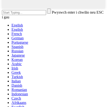
Pwyswch enter i chwilio neu ESC
i gau
English
English
French
German
Portuguese
Spanish
Russian
Japanese
Korean
Arabic
Irish
Greek
Turkish
Italian
Danish
Romanian
Indonesian
Czech
Afrikaans
Swedish