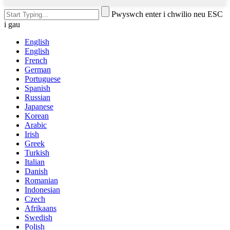
Pwyswch enter i chwilio neu ESC
i gau
English
English
French
German
Portuguese
Spanish
Russian
Japanese
Korean
Arabic
Irish
Greek
Turkish
Italian
Danish
Romanian
Indonesian
Czech
Afrikaans
Swedish
Polish