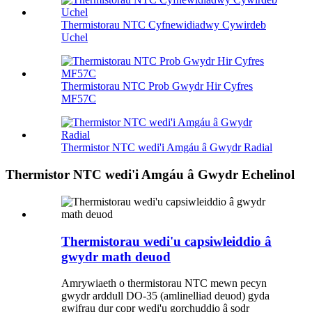
Thermistorau NTC Cyfnewidiadwy Cywirdeb
Uchel
Thermistorau NTC Prob Gwydr Hir Cyfres
MF57C
Thermistor NTC wedi'i Amgáu â Gwydr Radial
Thermistor NTC wedi'i Amgáu â Gwydr Echelinol
Thermistorau wedi'u capsiwleiddio â
gwydr math deuod
Amrywiaeth o thermistorau NTC mewn pecyn
gwydr arddull DO-35 (amlinelliad deuod) gyda
gwifrau dur copr wedi'u gorchuddio â sodr