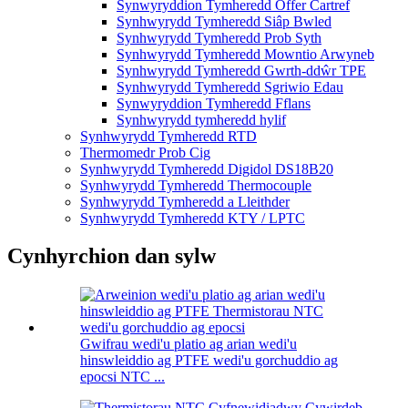
Synwyryddion Tymheredd Offer Cartref
Synhwyrydd Tymheredd Siâp Bwled
Synhwyrydd Tymheredd Prob Syth
Synhwyrydd Tymheredd Mowntio Arwyneb
Synhwyrydd Tymheredd Gwrth-ddŵr TPE
Synhwyrydd Tymheredd Sgriwio Edau
Synwyryddion Tymheredd Fflans
Synhwyrydd tymheredd hylif
Synhwyrydd Tymheredd RTD
Thermomedr Prob Cig
Synhwyrydd Tymheredd Digidol DS18B20
Synhwyrydd Tymheredd Thermocouple
Synhwyrydd Tymheredd a Lleithder
Synhwyrydd Tymheredd KTY / LPTC
Cynhyrchion dan sylw
Gwifrau wedi'u platio ag arian wedi'u
hinswleiddio ag PTFE wedi'u gorchuddio ag
epocsi NTC ...