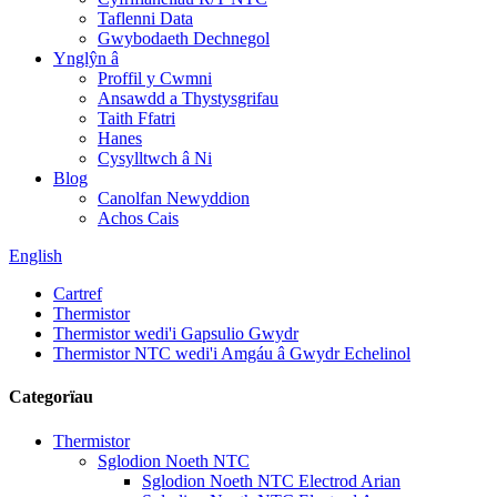
Taflenni Data
Gwybodaeth Dechnegol
Ynglŷn â
Proffil y Cwmni
Ansawdd a Thystysgrifau
Taith Ffatri
Hanes
Cysylltwch â Ni
Blog
Canolfan Newyddion
Achos Cais
English
Cartref
Thermistor
Thermistor wedi'i Gapsulio Gwydr
Thermistor NTC wedi'i Amgáu â Gwydr Echelinol
Categorïau
Thermistor
Sglodion Noeth NTC
Sglodion Noeth NTC Electrod Arian