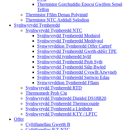
Thermistor Gorchuddio Epocsi Gwifren Sengl
Telfon
Thermistor Ffilm Denau Polyimid
Thermistor NTC Arddull Sglodion
Synhwyrydd Tymheredd
Synhwyrydd Tymheredd NTC
Synhwyrydd Tymheredd Modurol
Synhwyrydd Tymheredd Meddygol
Synwyryddion Tymheredd Offer Cartref
Synhwyrydd Tymheredd Gwrth-ddŵr TPE
Synhwyrydd tymheredd hylif
Synhwyrydd Tymheredd Prob Syth
Synhwyrydd Tymheredd Siâp Bwled
Synhwyrydd Tymheredd Cyswllt Arwyneb
Synhwyrydd Tymheredd Sgriwio Edau
Synwyryddion Tymheredd Fflans
Synhwyrydd Tymheredd RTD
Thermomedr Prob Cig
Synhwyrydd Tymheredd Digidol DS18B20
Synhwyrydd Tymheredd Thermocouple
Synhwyrydd Tymheredd a Lleithder
Synhwyrydd Tymheredd KTY / LPTC
Offer
Cyfrifianellau Gwerth B
Cyfrifianellau R/T NTC