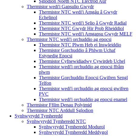
Sglodion Noeth NTC Electrod Aur
Thermistor wedi'i Gapsulio Gwydr
Thermistor NTC wedi'i Amgáu â Gwydr
Echelinol
Thermistor NTC wedi'i Selio â Gwydr Radial
Thermistor NTC Gwydr Hir Prob Rheiddiol
Thermistor NTC wedi'i Amgapsu Gwydr MELF
Thermistor NTC wedi'i orchuddio ag epocsi
Thermistor NTC Plwm Heb ei Inswleiddio
Thermistor Gorchuddio â Phlwm Uchaf
Estynedig Epocsi
Thermistor Cyfnewidiadwy Cywirdeb Uchel
Thermistor wedi'i orchuddio ag epocsi ffrâm
plwm
Thermistor Gorchuddio Epocsi Gwifren Sengl
Telfon
Thermistor wedi'i orchuddio ag epocsi gwifren
PVC
Thermistor wedi'i orchuddio ag epocsi enamel
Thermistor Ffilm Denau Polyimid
Thermistor NTC Arddull Sglodion
Synhwyrydd Tymheredd
Synhwyrydd Tymheredd NTC
Synhwyrydd Tymheredd Modurol
Synhwyrydd Tymheredd Meddygol