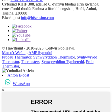
Cyfeiriad
RHIF 308, adeilad 6, dyffryn blodau eirin gwlanog,
croesffordd rhodfa Fanhua a ffordd hengshan, Hefei, Anhui,
Tsieina. 230088
Blwch post
info@hfsensing.com
© Hawlfraint - 2010-2025: Cedwir Pob Hawl.
Map o'r Wefan
-
AMP Symudol
Probau Thermistor
,
Synwyryddion Thermistor
,
Synhwyrydd
Thermistor
,
Thermisters
,
Synwyryddion Tymheredd
,
Prob
Thermistor
,
Anfon E-bost
WhatsApp
x