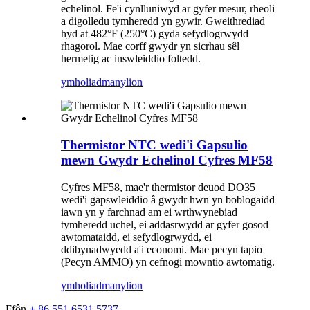
echelinol. Fe'i cynlluniwyd ar gyfer mesur, rheoli
a digolledu tymheredd yn gywir. Gweithrediad
hyd at 482°F (250°C) gyda sefydlogrwydd
rhagorol. Mae corff gwydr yn sicrhau sêl
hermetig ac inswleiddio foltedd.
ymholiad
manylion
Thermistor NTC wedi'i Gapsulio
mewn Gwydr Echelinol Cyfres MF58
Cyfres MF58, mae'r thermistor deuod DO35
wedi'i gapswleiddio â gwydr hwn yn boblogaidd
iawn yn y farchnad am ei wrthwynebiad
tymheredd uchel, ei addasrwydd ar gyfer gosod
awtomataidd, ei sefydlogrwydd, ei
ddibynadwyedd a'i economi. Mae pecyn tapio
(Pecyn AMMO) yn cefnogi mowntio awtomatig.
ymholiad
manylion
Ffôn
+ 86 551 6531 5737