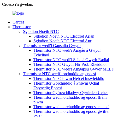
Croeso i'n gwefan.
Cartref
Thermistor
Sglodion Noeth NTC
Sglodion Noeth NTC Electrod Arian
Sglodion Noeth NTC Electrod Aur
Thermistor wedi'i Gapsulio Gwydr
Thermistor NTC wedi'i Amgáu â Gwydr
Echelinol
Thermistor NTC wedi'i Selio â Gwydr Radial
Thermistor NTC Gwydr Hir Prob Rheiddiol
Thermistor NTC wedi'i Amgapsu Gwydr MELF
Thermistor NTC wedi'i orchuddio ag epocsi
Thermistor NTC Plwm Heb ei Inswleiddio
Thermistor Gorchuddio â Phlwm Uchaf
Estynedig Epocsi
Thermistor Cyfnewidiadwy Cywirdeb Uchel
Thermistor wedi'i orchuddio ag epocsi ffrâm
plwm
Thermistor wedi'i orchuddio ag epocsi enamel
Thermistor wedi'i orchuddio ag epocsi gwifren
PVC