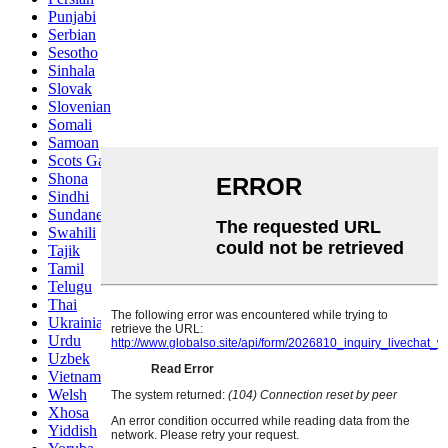
Punjabi
Serbian
Sesotho
Sinhala
Slovak
Slovenian
Somali
Samoan
Scots Gaelic
Shona
Sindhi
Sundanese
Swahili
Tajik
Tamil
Telugu
Thai
Ukrainian
Urdu
Uzbek
Vietnamese
Welsh
Xhosa
Yiddish