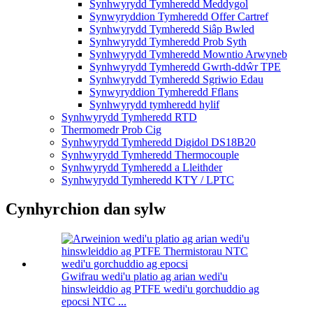
Synhwyrydd Tymheredd Meddygol
Synwyryddion Tymheredd Offer Cartref
Synhwyrydd Tymheredd Siâp Bwled
Synhwyrydd Tymheredd Prob Syth
Synhwyrydd Tymheredd Mowntio Arwyneb
Synhwyrydd Tymheredd Gwrth-ddŵr TPE
Synhwyrydd Tymheredd Sgriwio Edau
Synwyryddion Tymheredd Fflans
Synhwyrydd tymheredd hylif
Synhwyrydd Tymheredd RTD
Thermomedr Prob Cig
Synhwyrydd Tymheredd Digidol DS18B20
Synhwyrydd Tymheredd Thermocouple
Synhwyrydd Tymheredd a Lleithder
Synhwyrydd Tymheredd KTY / LPTC
Cynhyrchion dan sylw
Gwifrau wedi'u platio ag arian wedi'u
hinswleiddio ag PTFE wedi'u gorchuddio ag
epocsi NTC ...