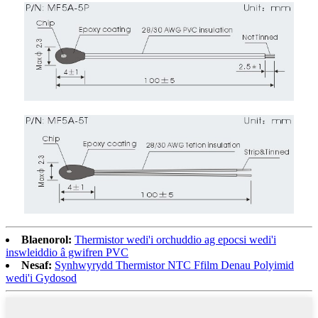
Blaenorol:
Thermistor wedi'i orchuddio ag epocsi wedi'i
inswleiddio â gwifren PVC
Nesaf:
Synhwyrydd Thermistor NTC Ffilm Denau Polyimid
wedi'i Gydosod