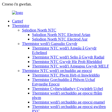
Croeso i'n gwefan.
Cartref
Thermistor
Sglodion Noeth NTC
Sglodion Noeth NTC Electrod Arian
Sglodion Noeth NTC Electrod Aur
Thermistor wedi'i Gapsulio Gwydr
Thermistor NTC wedi'i Amgáu â Gwydr
Echelinol
Thermistor NTC wedi'i Selio â Gwydr Radial
Thermistor NTC Gwydr Hir Prob Rheiddiol
Thermistor NTC wedi'i Amgapsu Gwydr MELF
Thermistor NTC wedi'i orchuddio ag epocsi
Thermistor NTC Plwm Heb ei Inswleiddio
Thermistor Gorchuddio â Phlwm Uchaf
Estynedig Epocsi
Thermistor Cyfnewidiadwy Cywirdeb Uchel
Thermistor wedi'i orchuddio ag epocsi ffrâm
plwm
Thermistor wedi'i orchuddio ag epocsi enamel
Thermistor wedi'i orchuddio ag epocsi gwifren
PVC