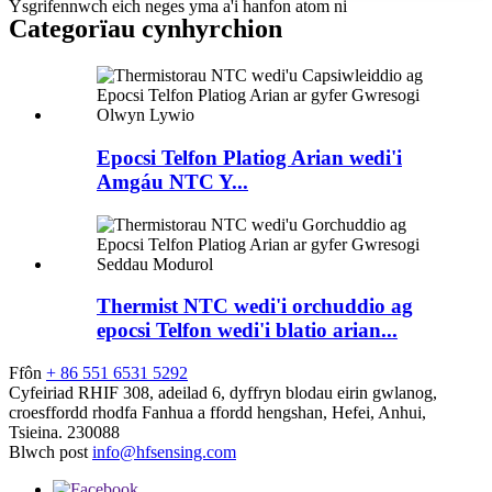
Ysgrifennwch eich neges yma a'i hanfon atom ni
Categorïau cynhyrchion
Epocsi Telfon Platiog Arian wedi'i
Amgáu NTC Y...
Thermist NTC wedi'i orchuddio ag
epocsi Telfon wedi'i blatio arian...
Ffôn
+ 86 551 6531 5292
Cyfeiriad
RHIF 308, adeilad 6, dyffryn blodau eirin gwlanog,
croesffordd rhodfa Fanhua a ffordd hengshan, Hefei, Anhui,
Tsieina. 230088
Blwch post
info@hfsensing.com