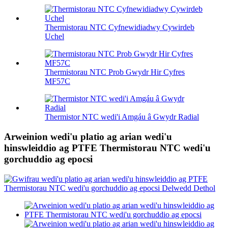
Thermistorau NTC Cyfnewidiadwy Cywirdeb
Uchel
Thermistorau NTC Prob Gwydr Hir Cyfres
MF57C
Thermistor NTC wedi'i Amgáu â Gwydr Radial
Arweinion wedi'u platio ag arian wedi'u
hinswleiddio ag PTFE Thermistorau NTC wedi'u
gorchuddio ag epocsi