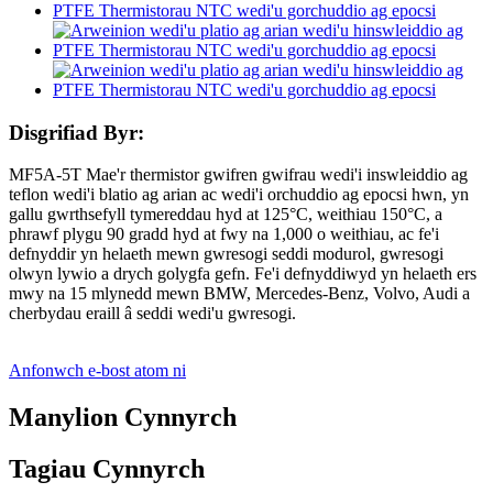
Disgrifiad Byr:
MF5A-5T Mae'r thermistor gwifren gwifrau wedi'i inswleiddio ag
teflon wedi'i blatio ag arian ac wedi'i orchuddio ag epocsi hwn, yn
gallu gwrthsefyll tymereddau hyd at 125°C, weithiau 150°C, a
phrawf plygu 90 gradd hyd at fwy na 1,000 o weithiau, ac fe'i
defnyddir yn helaeth mewn gwresogi seddi modurol, gwresogi
olwyn lywio a drych golygfa gefn. Fe'i defnyddiwyd yn helaeth ers
mwy na 15 mlynedd mewn BMW, Mercedes-Benz, Volvo, Audi a
cherbydau eraill â seddi wedi'u gwresogi.
Anfonwch e-bost atom ni
Manylion Cynnyrch
Tagiau Cynnyrch