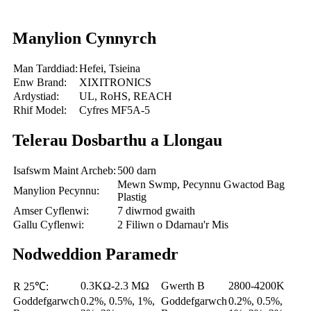
Manylion Cynnyrch
Man Tarddiad:
Hefei, Tsieina
Enw Brand:
XIXITRONICS
Ardystiad:
UL, RoHS, REACH
Rhif Model:
Cyfres MF5A-5
Telerau Dosbarthu a Llongau
Isafswm Maint Archeb:
500 darn
Mewn Swmp, Pecynnu Gwactod Bag
Manylion Pecynnu:
Plastig
Amser Cyflenwi:
7 diwrnod gwaith
Gallu Cyflenwi:
2 Filiwn o Ddarnau'r Mis
Nodweddion Paramedr
0.3KΩ-2.3 MΩ
Gwerth B
2800-4200K
R 25℃:
Goddefgarwch
0.2%, 0.5%, 1%,
Goddefgarwch
0.2%, 0.5%,