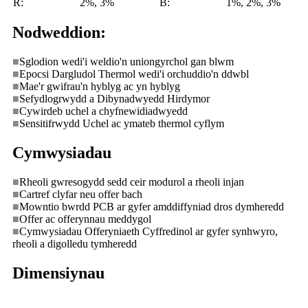
R:
2%, 3%
B:
1%, 2%, 3%
Nodweddion:
■
Sglodion wedi'i weldio'n uniongyrchol gan blwm
■
Epocsi Dargludol Thermol wedi'i orchuddio'n ddwbl
■
Mae'r gwifrau'n hyblyg ac yn hyblyg
■
Sefydlogrwydd a Dibynadwyedd Hirdymor
■
Cywirdeb uchel a chyfnewidiadwyedd
■
Sensitifrwydd Uchel ac ymateb thermol cyflym
Cymwysiadau
■
Rheoli gwresogydd sedd ceir modurol a rheoli injan
■
Cartref clyfar neu offer bach
■
Mowntio bwrdd PCB ar gyfer amddiffyniad dros dymheredd
■
Offer ac offerynnau meddygol
■
Cymwysiadau Offeryniaeth Cyffredinol ar gyfer synhwyro,
rheoli a digolledu tymheredd
Dimensiynau