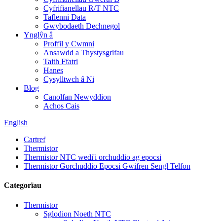
Cyfrifianellau R/T NTC
Taflenni Data
Gwybodaeth Dechnegol
Ynglŷn â
Proffil y Cwmni
Ansawdd a Thystysgrifau
Taith Ffatri
Hanes
Cysylltwch â Ni
Blog
Canolfan Newyddion
Achos Cais
English
Cartref
Thermistor
Thermistor NTC wedi'i orchuddio ag epocsi
Thermistor Gorchuddio Epocsi Gwifren Sengl Telfon
Categorïau
Thermistor
Sglodion Noeth NTC