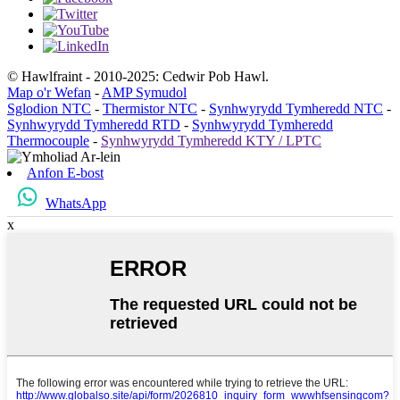
© Hawlfraint - 2010-2025: Cedwir Pob Hawl.
Map o'r Wefan
-
AMP Symudol
Sglodion NTC
-
Thermistor NTC
-
Synhwyrydd Tymheredd NTC
-
Synhwyrydd Tymheredd RTD
-
Synhwyrydd Tymheredd
Thermocouple
-
Synhwyrydd Tymheredd KTY / LPTC
Anfon E-bost
WhatsApp
x