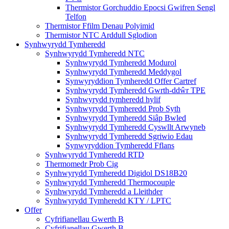
Thermistor Gorchuddio Epocsi Gwifren Sengl
Telfon
Thermistor Ffilm Denau Polyimid
Thermistor NTC Arddull Sglodion
Synhwyrydd Tymheredd
Synhwyrydd Tymheredd NTC
Synhwyrydd Tymheredd Modurol
Synhwyrydd Tymheredd Meddygol
Synwyryddion Tymheredd Offer Cartref
Synhwyrydd Tymheredd Gwrth-ddŵr TPE
Synhwyrydd tymheredd hylif
Synhwyrydd Tymheredd Prob Syth
Synhwyrydd Tymheredd Siâp Bwled
Synhwyrydd Tymheredd Cyswllt Arwyneb
Synhwyrydd Tymheredd Sgriwio Edau
Synwyryddion Tymheredd Fflans
Synhwyrydd Tymheredd RTD
Thermomedr Prob Cig
Synhwyrydd Tymheredd Digidol DS18B20
Synhwyrydd Tymheredd Thermocouple
Synhwyrydd Tymheredd a Lleithder
Synhwyrydd Tymheredd KTY / LPTC
Offer
Cyfrifianellau Gwerth B
Cyfrifianellau Gwerth B