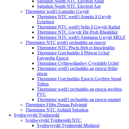
Sglodion Noeth NTC Electrod Arian
Sglodion Noeth NTC Electrod Aur
Thermistor wedi'i Gapsulio Gwydr
Thermistor NTC wedi'i Amgáu â Gwydr
Echelinol
Thermistor NTC wedi'i Selio â Gwydr Radial
Thermistor NTC Gwydr Hir Prob Rheiddiol
Thermistor NTC wedi'i Amgapsu Gwydr MELF
Thermistor NTC wedi'i orchuddio ag epocsi
Thermistor NTC Plwm Heb ei Inswleiddio
Thermistor Gorchuddio â Phlwm Uchaf
Estynedig Epocsi
Thermistor Cyfnewidiadwy Cywirdeb Uchel
Thermistor wedi'i orchuddio ag epocsi ffrâm
plwm
Thermistor Gorchuddio Epocsi Gwifren Sengl
Telfon
Thermistor wedi'i orchuddio ag epocsi gwifren
PVC
Thermistor wedi'i orchuddio ag epocsi enamel
Thermistor Ffilm Denau Polyimid
Thermistor NTC Arddull Sglodion
Synhwyrydd Tymheredd
Synhwyrydd Tymheredd NTC
Synhwyrydd Tymheredd Modurol