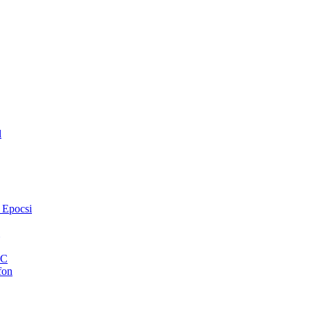
l
 Epocsi
VC
fon