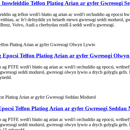
Inswleiddio Telfon Platiog Arian ar gyfer Gwresogi S
ddio ag teflon wedi'i blatio ag arian ac wedi'i orchuddio ag epocsi h
eithiau, ac fe'i defnyddir yn helaeth mewn gwresogi seddi modurol, g
z, Volvo, Audi a cherbydau eraill â seddi wedi'u gwresogi.
 Epocsi Telfon Platiog Arian ar gyfer Gwresogi Olwy
o ag PTFE wedi'i blatio ag arian ac wedi'i orchuddio ag epocsi, wrths
n gwresogi seddi modurol, gwresogi olwyn lywio a drych golygfa gefn
lynedd.
ocsi Telfon Platiog Arian ar gyfer Gwresogi Seddau
o ag PTFE wedi'i blatio ag arian ac wedi'i orchuddio ag epocsi, wrths
n gwresogi seddi modurol, gwresogi olwyn lywio a drych golygfa gefn
os 15 mlynedd.