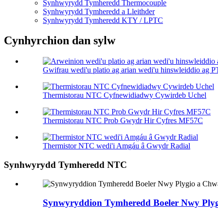
Synhwyrydd Tymheredd Thermocouple
Synhwyrydd Tymheredd a Lleithder
Synhwyrydd Tymheredd KTY / LPTC
Cynhyrchion dan sylw
Gwifrau wedi'u platio ag arian wedi'u hinswleiddio ag 
Thermistorau NTC Cyfnewidiadwy Cywirdeb Uchel
Thermistorau NTC Prob Gwydr Hir Cyfres MF57C
Thermistor NTC wedi'i Amgáu â Gwydr Radial
Synhwyrydd Tymheredd NTC
Synwyryddion Tymheredd Boeler Nwy Plyg