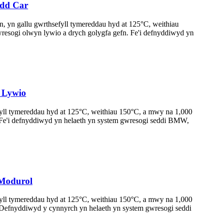
edd Car
wn, yn gallu gwrthsefyll tymereddau hyd at 125°C, weithiau
wresogi olwyn lywio a drych golygfa gefn. Fe'i defnyddiwyd yn
n Lywio
efyll tymereddau hyd at 125°C, weithiau 150°C, a mwy na 1,000
. Fe'i defnyddiwyd yn helaeth yn system gwresogi seddi BMW,
 Modurol
efyll tymereddau hyd at 125°C, weithiau 150°C, a mwy na 1,000
. Defnyddiwyd y cynnyrch yn helaeth yn system gwresogi seddi