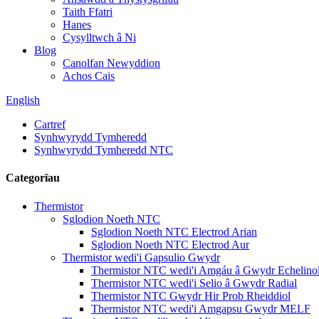
Taith Ffatri
Hanes
Cysylltwch â Ni
Blog
Canolfan Newyddion
Achos Cais
English
Cartref
Synhwyrydd Tymheredd
Synhwyrydd Tymheredd NTC
Categorïau
Thermistor
Sglodion Noeth NTC
Sglodion Noeth NTC Electrod Arian
Sglodion Noeth NTC Electrod Aur
Thermistor wedi'i Gapsulio Gwydr
Thermistor NTC wedi'i Amgáu â Gwydr Echelino
Thermistor NTC wedi'i Selio â Gwydr Radial
Thermistor NTC Gwydr Hir Prob Rheiddiol
Thermistor NTC wedi'i Amgapsu Gwydr MELF