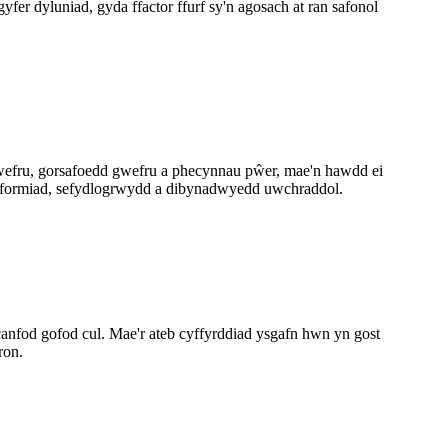
er dyluniad, gyda ffactor ffurf sy'n agosach at ran safonol
efru, gorsafoedd gwefru a phecynnau pŵer, mae'n hawdd ei
berfformiad, sefydlogrwydd a dibynadwyedd uwchraddol.
nfod gofod cul. Mae'r ateb cyffyrddiad ysgafn hwn yn gost
ron.