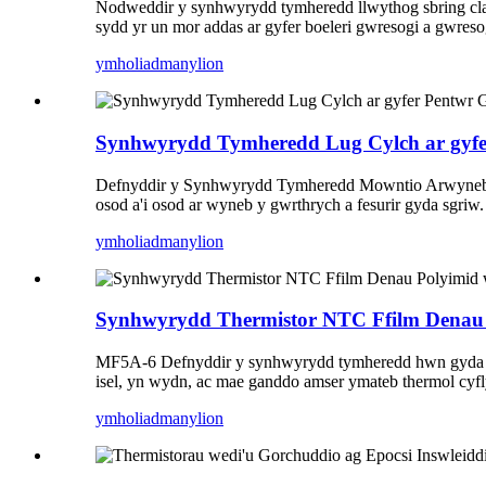
Nodweddir y synhwyrydd tymheredd llwythog sbring clamp 
sydd yr un mor addas ar gyfer boeleri gwresogi a gwres
ymholiad
manylion
Synhwyrydd Tymheredd Lug Cylch ar gyf
Defnyddir y Synhwyrydd Tymheredd Mowntio Arwyneb hw
osod a'i osod ar wyneb y gwrthrych a fesurir gyda sgri
ymholiad
manylion
Synhwyrydd Thermistor NTC Ffilm Denau 
MF5A-6 Defnyddir y synhwyrydd tymheredd hwn gyda ther
isel, yn wydn, ac mae ganddo amser ymateb thermol cyfly
ymholiad
manylion