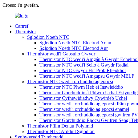
Croeso i'n gwefan.
Cartref
Thermistor
Sglodion Noeth NTC
Sglodion Noeth NTC Electrod Arian
Sglodion Noeth NTC Electrod Aur
Thermistor wedi'i Gapsulio Gwydr
Thermistor NTC wedi'i Amgáu â Gwydr Echelino
Thermistor NTC wedi'i Selio â Gwydr Radial
Thermistor NTC Gwydr Hir Prob Rheiddiol
Thermistor NTC wedi'i Amgapsu Gwydr MELF
Thermistor NTC wedi'i orchuddio ag epocsi
Thermistor NTC Plwm Heb ei Inswleiddio
Thermistor Gorchuddio â Phlwm Uchaf Estynedig
Thermistor Cyfnewidiadwy Cywirdeb Uchel
Thermistor wedi'i orchuddio ag epocsi ffrâm plwm
Thermistor wedi'i orchuddio ag epocsi enamel
Thermistor wedi'i orchuddio ag epocsi gwifren P
Thermistor Gorchuddio Epocsi Gwifren Sengl Tel
Thermistor Ffilm Denau Polyimid
Thermistor NTC Arddull Sglodion
Synhwyrydd Tymheredd