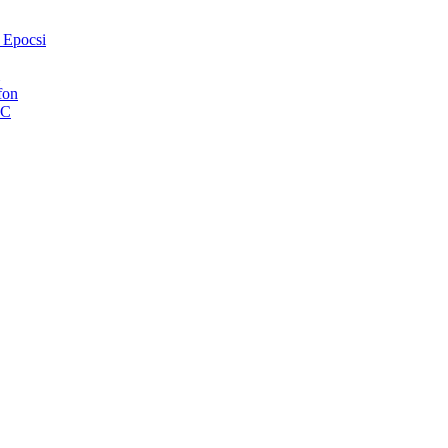
 Epocsi
fon
VC