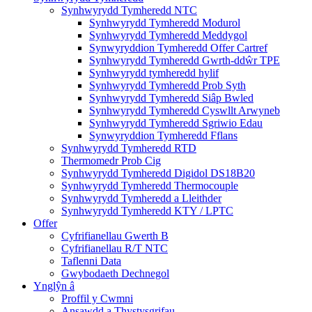
Synhwyrydd Tymheredd NTC
Synhwyrydd Tymheredd Modurol
Synhwyrydd Tymheredd Meddygol
Synwyryddion Tymheredd Offer Cartref
Synhwyrydd Tymheredd Gwrth-ddŵr TPE
Synhwyrydd tymheredd hylif
Synhwyrydd Tymheredd Prob Syth
Synhwyrydd Tymheredd Siâp Bwled
Synhwyrydd Tymheredd Cyswllt Arwyneb
Synhwyrydd Tymheredd Sgriwio Edau
Synwyryddion Tymheredd Fflans
Synhwyrydd Tymheredd RTD
Thermomedr Prob Cig
Synhwyrydd Tymheredd Digidol DS18B20
Synhwyrydd Tymheredd Thermocouple
Synhwyrydd Tymheredd a Lleithder
Synhwyrydd Tymheredd KTY / LPTC
Offer
Cyfrifianellau Gwerth B
Cyfrifianellau R/T NTC
Taflenni Data
Gwybodaeth Dechnegol
Ynglŷn â
Proffil y Cwmni
Ansawdd a Thystysgrifau