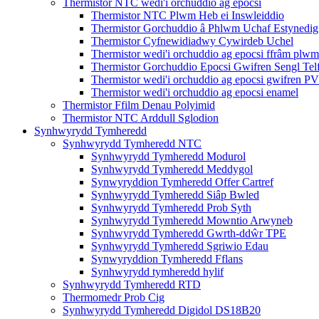
Thermistor NTC wedi'i orchuddio ag epocsi
Thermistor NTC Plwm Heb ei Inswleiddio
Thermistor Gorchuddio â Phlwm Uchaf Estynedig
Thermistor Cyfnewidiadwy Cywirdeb Uchel
Thermistor wedi'i orchuddio ag epocsi ffrâm plwm
Thermistor Gorchuddio Epocsi Gwifren Sengl Tel
Thermistor wedi'i orchuddio ag epocsi gwifren P
Thermistor wedi'i orchuddio ag epocsi enamel
Thermistor Ffilm Denau Polyimid
Thermistor NTC Arddull Sglodion
Synhwyrydd Tymheredd
Synhwyrydd Tymheredd NTC
Synhwyrydd Tymheredd Modurol
Synhwyrydd Tymheredd Meddygol
Synwyryddion Tymheredd Offer Cartref
Synhwyrydd Tymheredd Siâp Bwled
Synhwyrydd Tymheredd Prob Syth
Synhwyrydd Tymheredd Mowntio Arwyneb
Synhwyrydd Tymheredd Gwrth-ddŵr TPE
Synhwyrydd Tymheredd Sgriwio Edau
Synwyryddion Tymheredd Fflans
Synhwyrydd tymheredd hylif
Synhwyrydd Tymheredd RTD
Thermomedr Prob Cig
Synhwyrydd Tymheredd Digidol DS18B20