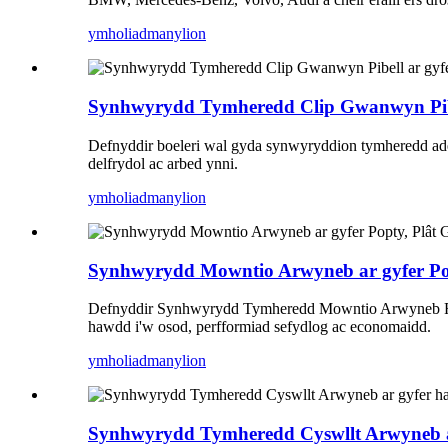
ymholiad
manylion
Synhwyrydd Tymheredd Clip Gwanwyn Pibel
Defnyddir boeleri wal gyda synwyryddion tymheredd adei
delfrydol ac arbed ynni.
ymholiad
manylion
Synhwyrydd Mowntio Arwyneb ar gyfer Pop
Defnyddir Synhwyrydd Tymheredd Mowntio Arwyneb Ring L
hawdd i'w osod, perfformiad sefydlog ac economaidd.
ymholiad
manylion
Synhwyrydd Tymheredd Cyswllt Arwyneb ar