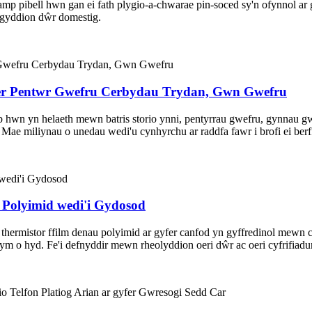
pibell hwn gan ei fath plygio-a-chwarae pin-soced sy'n ofynnol ar gyf
ogyddion dŵr domestig.
er Pentwr Gwefru Cerbydau Trydan, Gwn Gwefru
n yn helaeth mewn batris storio ynni, pentyrrau gwefru, gynnau gw
w. Mae miliynau o unedau wedi'u cynhyrchu ar raddfa fawr i brofi ei 
Polyimid wedi'i Gydosod
mistor ffilm denau polyimid ar gyfer canfod yn gyffredinol mewn ca
m o hyd. Fe'i defnyddir mewn rheolyddion oeri dŵr ac oeri cyfrifiadu