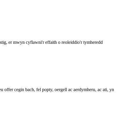
g, er mwyn cyflawni'r effaith o reoleiddio'r tymheredd
er cegin bach, fel popty, oergell ac aerdymheru, ac ati, yn