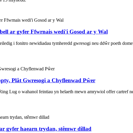
l ar gyfer Ffwrnais wedi'i Gosod ar y Wal
ledig i fonitro newidiadau tymheredd gwresogi neu ddŵr poeth domesti
ty, Plât Gwresogi a Chyflenwad Pŵer
ug o wahanol feintiau yn helaeth mewn amrywiol offer cartref neu off
 gyfer haearn trydan, stêmwr dillad