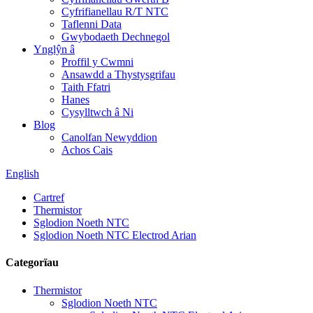
Cyfrifianellau R/T NTC
Taflenni Data
Gwybodaeth Dechnegol
Ynglŷn â
Proffil y Cwmni
Ansawdd a Thystysgrifau
Taith Ffatri
Hanes
Cysylltwch â Ni
Blog
Canolfan Newyddion
Achos Cais
English
Cartref
Thermistor
Sglodion Noeth NTC
Sglodion Noeth NTC Electrod Arian
Categorïau
Thermistor
Sglodion Noeth NTC