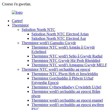
Croeso i'n gwefan.
Cartref
Thermistor
Sglodion Noeth NTC
Sglodion Noeth NTC Electrod Arian
Sglodion Noeth NTC Electrod Aur
Thermistor wedi'i Gapsulio Gwydr
Thermistor NTC wedi'i Amgáu â Gwydr
Echelinol
Thermistor NTC wedi'i Selio â Gwydr Radial
Thermistor NTC Gwydr Hir Prob Rheiddiol
Thermistor NTC wedi'i Amgapsu Gwydr MELF
Thermistor NTC wedi'i orchuddio ag epocsi
Thermistor NTC Plwm Heb ei Inswleiddio
Thermistor Gorchuddio â Phlwm Uchaf
Estynedig Epocsi
Thermistor Cyfnewidiadwy Cywirdeb Uchel
Thermistor wedi'i orchuddio ag epocsi ffrâm
plwm
Thermistor wedi'i orchuddio ag epocsi enamel
Thermistor wedi'i orchuddio ag epocsi gwifren
PVC