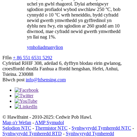
uchel yn gwbl rhagorol. Dylai arbenigwyr
sglodion profiadol wybod uwchlaw 250 °C, bob
cynnydd o 10 °C wrth heneiddio, bydd cyfradd
newid gwerth ymwrthedd yn gyffredinol yn
dyblu neu fwy, ein sglodion ar 260 gradd am 10
diwrnod, mae cyfradd newid gwerth ymwrthedd
yn llai nag 1%.
ymholiad
manylion
Ffôn
+ 86 551 6531 5292
Cyfeiriad
RHIF 308, adeilad 6, dyffryn blodau eirin gwlanog,
croesffordd rhodfa Fanhua a ffordd hengshan, Hefei, Anhui,
Tsieina. 230088
Blwch post
info@hfsensing.com
© Hawlfraint - 2010-2025: Cedwir Pob Hawl.
Map o'r Wefan
-
AMP Symudol
Sglodion NTC
-
Thermistor NTC
-
Synhwyrydd Tymheredd NTC
-
Synhwyrydd Tymheredd RTD
-
Synhwyrydd Tymheredd