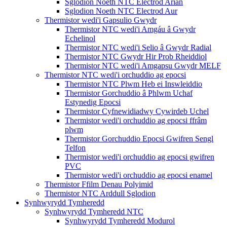
Sglodion Noeth NTC Electrod Arian
Sglodion Noeth NTC Electrod Aur
Thermistor wedi'i Gapsulio Gwydr
Thermistor NTC wedi'i Amgáu â Gwydr
Echelinol
Thermistor NTC wedi'i Selio â Gwydr Radial
Thermistor NTC Gwydr Hir Prob Rheiddiol
Thermistor NTC wedi'i Amgapsu Gwydr MELF
Thermistor NTC wedi'i orchuddio ag epocsi
Thermistor NTC Plwm Heb ei Inswleiddio
Thermistor Gorchuddio â Phlwm Uchaf
Estynedig Epocsi
Thermistor Cyfnewidiadwy Cywirdeb Uchel
Thermistor wedi'i orchuddio ag epocsi ffrâm
plwm
Thermistor Gorchuddio Epocsi Gwifren Sengl
Telfon
Thermistor wedi'i orchuddio ag epocsi gwifren
PVC
Thermistor wedi'i orchuddio ag epocsi enamel
Thermistor Ffilm Denau Polyimid
Thermistor NTC Arddull Sglodion
Synhwyrydd Tymheredd
Synhwyrydd Tymheredd NTC
Synhwyrydd Tymheredd Modurol