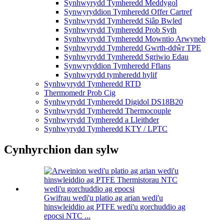
Synhwyrydd Tymheredd Meddygol
Synwyryddion Tymheredd Offer Cartref
Synhwyrydd Tymheredd Siâp Bwled
Synhwyrydd Tymheredd Prob Syth
Synhwyrydd Tymheredd Mowntio Arwyneb
Synhwyrydd Tymheredd Gwrth-ddŵr TPE
Synhwyrydd Tymheredd Sgriwio Edau
Synwyryddion Tymheredd Fflans
Synhwyrydd tymheredd hylif
Synhwyrydd Tymheredd RTD
Thermomedr Prob Cig
Synhwyrydd Tymheredd Digidol DS18B20
Synhwyrydd Tymheredd Thermocouple
Synhwyrydd Tymheredd a Lleithder
Synhwyrydd Tymheredd KTY / LPTC
Cynhyrchion dan sylw
Gwifrau wedi'u platio ag arian wedi'u
hinswleiddio ag PTFE wedi'u gorchuddio ag
epocsi NTC ...