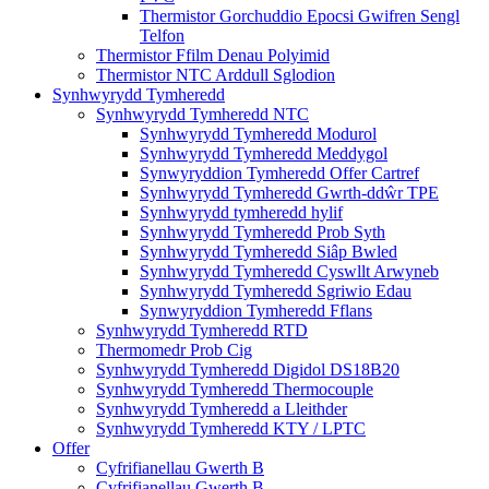
Thermistor Gorchuddio Epocsi Gwifren Sengl
Telfon
Thermistor Ffilm Denau Polyimid
Thermistor NTC Arddull Sglodion
Synhwyrydd Tymheredd
Synhwyrydd Tymheredd NTC
Synhwyrydd Tymheredd Modurol
Synhwyrydd Tymheredd Meddygol
Synwyryddion Tymheredd Offer Cartref
Synhwyrydd Tymheredd Gwrth-ddŵr TPE
Synhwyrydd tymheredd hylif
Synhwyrydd Tymheredd Prob Syth
Synhwyrydd Tymheredd Siâp Bwled
Synhwyrydd Tymheredd Cyswllt Arwyneb
Synhwyrydd Tymheredd Sgriwio Edau
Synwyryddion Tymheredd Fflans
Synhwyrydd Tymheredd RTD
Thermomedr Prob Cig
Synhwyrydd Tymheredd Digidol DS18B20
Synhwyrydd Tymheredd Thermocouple
Synhwyrydd Tymheredd a Lleithder
Synhwyrydd Tymheredd KTY / LPTC
Offer
Cyfrifianellau Gwerth B
Cyfrifianellau Gwerth B