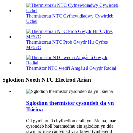
Thermistorau NTC Cyfnewidiadwy Cywirdeb
Uchel
Thermistorau NTC Prob Gwydr Hir Cyfres
MF57C
Thermistor NTC wedi'i Amgáu â Gwydr Radial
Sglodion Noeth NTC Electrod Arian
Sglodion thermistor cysondeb da yn
Tsieina
O'i gymharu â chyfoedion eraill yn Tsieina, mae
cysondeb holl baramedrau ein sglodion yn dda
iawn, ac mae canlyniad yr arbrawf tymheredd