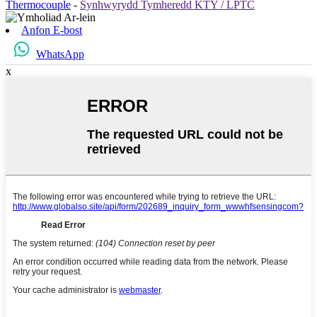
Thermocouple
-
Synhwyrydd Tymheredd KTY / LPTC
Anfon E-bost
WhatsApp
x