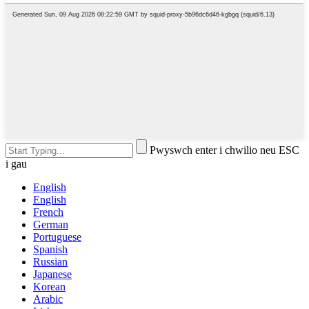
Pwyswch enter i chwilio neu ESC
i gau
English
English
French
German
Portuguese
Spanish
Russian
Japanese
Korean
Arabic